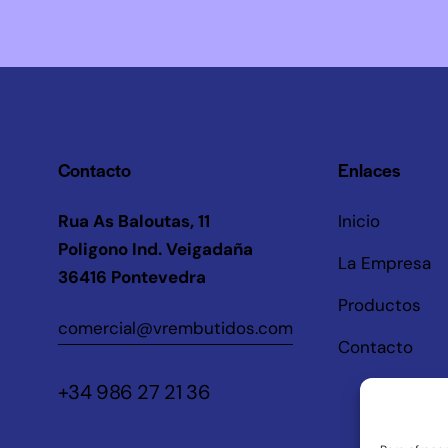
Contacto
Enlaces
Rua As Baloutas, 11
Inicio
Poligono Ind. Veigadaña
La Empresa
36416 Pontevedra
Productos
comercial@vrembutidos.com
Contacto
+34 986 27 21 36