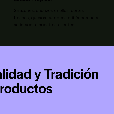
Salazones, chorizos criollos, cortes
frescos, quesos europeos e ibéricos para
satisfacer a nuestros clientes.
lidad y Tradición
Productos