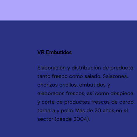
VR Embutidos
Elaboración y distribución de producto
tanto fresco como salado. Salazones,
chorizos criollos, embutidos y
elaborados frescos, así como despiece
y corte de productos frescos de cerdo,
ternera y pollo. Más de 20 años en el
sector (desde 2004).