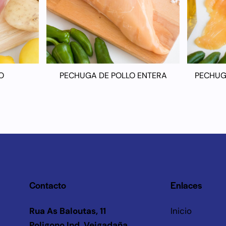
O
PECHUGA DE POLLO ENTERA
PECHUG
Contacto
Enlaces
Rua As Baloutas, 11
Inicio
Poligono Ind. Veigadaña