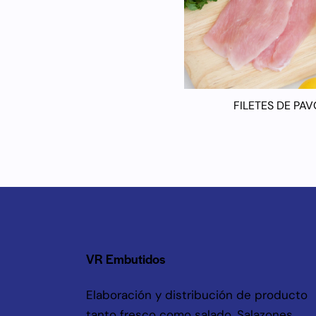
FILETES DE PAV
VR Embutidos
Elaboración y distribución de producto
tanto fresco como salado. Salazones,