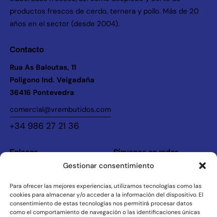
productos frescos de cerdo, ternera y pollo. Más de 20
años en el sector (desde 2004).
Contacto
Rua As Baloutas, 11
Poligono Ind. Veigadaña
36416 Pontevedra
comercial@vrembutidos.com
+34 986 27 21 36
Enlaces
Síguenos en redes
Gestionar consentimiento
Instagram
Inicio
Legal
La Empresa
Para ofrecer las mejores experiencias, utilizamos tecnologías como las
cookies para almacenar y/o acceder a la información del dispositivo. El
Productos
Política de Privacidad
consentimiento de estas tecnologías nos permitirá procesar datos
como el comportamiento de navegación o las identificaciones únicas
Contacto