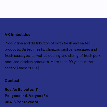
VR Embutidos
Production and distribution of both fresh and salted
products. Salted meats, chorizos criollos, sausages and
fresh sausages, as well as cutting and slicing of fresh pork,
beef and chicken products. More than 20 years in the
sector (since 2004).
Contact
Rua As Baloutas, 11
Poligono Ind. Veigadaña
36416 Pontevedra