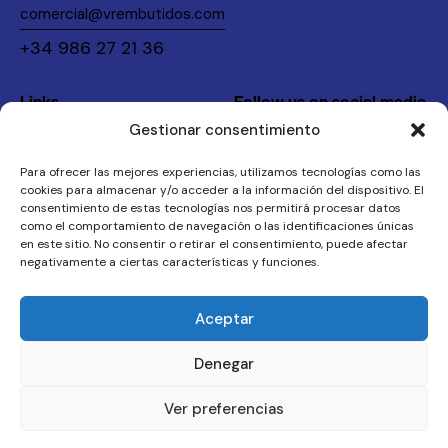
comercial@vrembutidos.com
+34 986 27 21 36
Links
Follow us on social media
Gestionar consentimiento
Instagram
Home
Legal
The Company
Para ofrecer las mejores experiencias, utilizamos tecnologías como las
cookies para almacenar y/o acceder a la información del dispositivo. El
Products
Privacy Policy
consentimiento de estas tecnologías nos permitirá procesar datos
como el comportamiento de navegación o las identificaciones únicas
Contact
Legal Notice
en este sitio. No consentir o retirar el consentimiento, puede afectar
negativamente a ciertas características y funciones.
VR Embutidos © 2026. Todos los derechos reservados.
Aceptar
Denegar
Ver preferencias