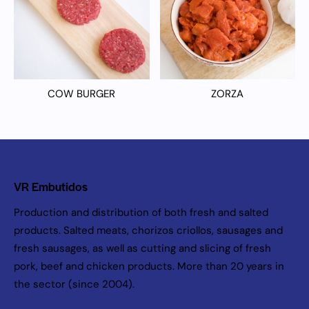
COW BURGER
ZORZA
VR Embutidos
Production and distribution of both fresh and salted
products. Salted meats, chorizos criollos, sausages and
fresh sausages, as well as cutting and slicing of fresh
pork, beef and chicken products. More than 20 years in
the sector (since 2004).